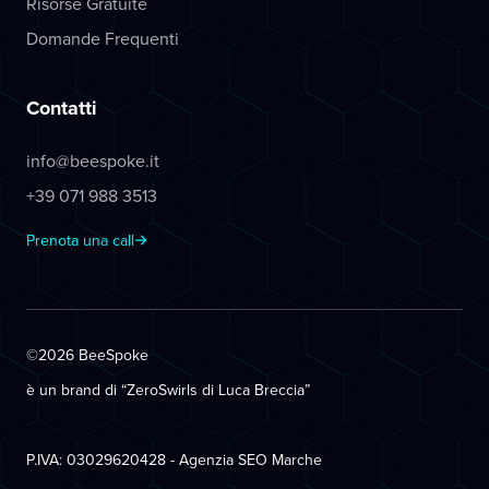
Risorse Gratuite
Domande Frequenti
Contatti
info@beespoke.it
+39 071 988 3513
Prenota una call
©2026 BeeSpoke
è un brand di “ZeroSwirls di
Luca Breccia
”
P.IVA: 03029620428 - Agenzia SEO Marche