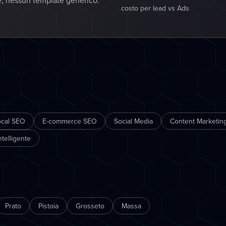
e, nessun template generico:
costo per lead vs Ads
ocal SEO
E-commerce SEO
Social Media
Content Marketing
telligente
Prato
Pistoia
Grosseto
Massa