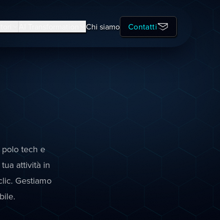
tori
AI Transformation
Chi siamo
Contatti
l polo tech e
ua attività in
clic. Gestiamo
ile.