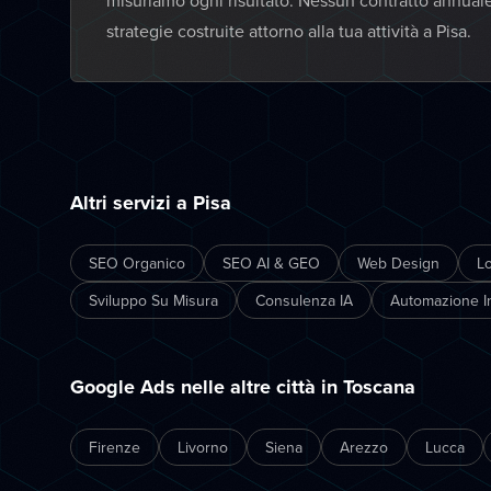
misuriamo ogni risultato. Nessun contratto annual
strategie costruite attorno alla tua attività a Pisa.
Altri servizi a Pisa
SEO Organico
SEO AI & GEO
Web Design
L
Sviluppo Su Misura
Consulenza IA
Automazione In
Google Ads nelle altre città in Toscana
Firenze
Livorno
Siena
Arezzo
Lucca