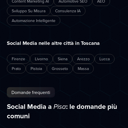
Content Marketing AI
Automotive SEO
AEO
Sviluppo Su Misura
Consulenza IA
Automazione Intelligente
Social Media nelle altre città in Toscana
Firenze
Livorno
Siena
Arezzo
Lucca
Prato
Pistoia
Grosseto
Massa
Domande frequenti
Social Media a
: le domande più
Pisa
comuni