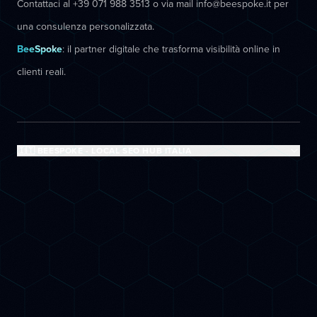
Contattaci al +39 071 988 3513 o via mail info@beespoke.it per
una consulenza personalizzata.
BeeSpoke
: il partner digitale che trasforma visibilità online in
clienti reali.
🇮🇹 BEESPOKE - LOCAL SEO HUB ITALIA