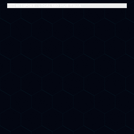
🇮🇹 BEESPOKE - LOCAL SEO HUB ITALIA