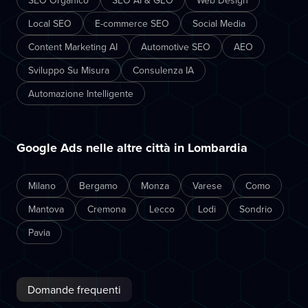
SEO Organico
SEO AI & GEO
Web Design
Local SEO
E-commerce SEO
Social Media
Content Marketing AI
Automotive SEO
AEO
Sviluppo Su Misura
Consulenza IA
Automazione Intelligente
Google Ads nelle altre città in Lombardia
Milano
Bergamo
Monza
Varese
Como
Mantova
Cremona
Lecco
Lodi
Sondrio
Pavia
Domande frequenti