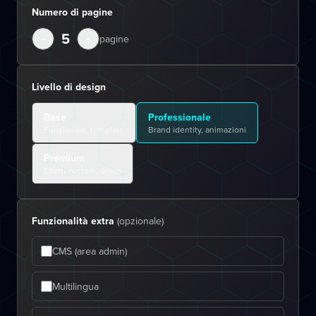
Numero di pagine
5
−
+
pagine
Livello di design
Base
Professionale
Funzionale, template
Brand identity, animazioni
Premium
Effetti custom, unico
Funzionalità extra
(opzionale)
CMS (area admin)
Multilingua