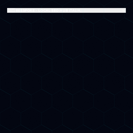
🇮🇹 BEESPOKE - LOCAL SEO HUB ITALIA