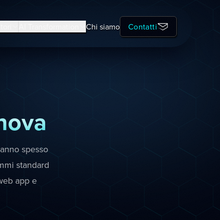
tori
AI Transformation
Chi siamo
Contatti
nova
 hanno spesso
ammi standard
 web app e