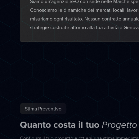
Siamo un'agenzia SEO con sede nelle Marche specia
Conosciamo le dinamiche dei mercati locali, lavor
misuriamo ogni risultato. Nessun contratto annual
strategie costruite attorno alla tua attività a Genov
Stima Preventivo
Quanto costa il tuo
Progetto
Configura il tuo progetto e ottieni una stima immediat