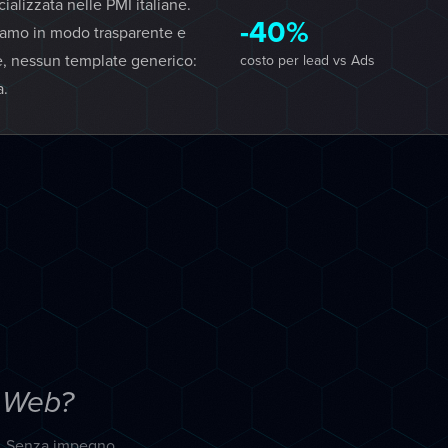
lizzata nelle PMI italiane.
-40%
iamo in modo trasparente e
e, nessun template generico:
costo per lead vs Ads
a.
 Web?
a. Senza impegno.