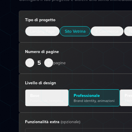
Tipo di progetto
Landing Page
Sito Vetrina
E-Commerce
W
Numero di pagine
5
−
+
pagine
Livello di design
Base
Professionale
Pre
Funzionale, template
Brand identity, animazioni
Effe
Funzionalità extra
(opzionale)