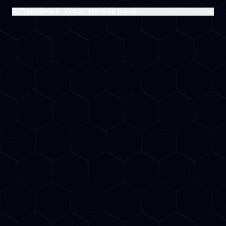
🇮🇹 BEESPOKE - LOCAL SEO HUB ITALIA