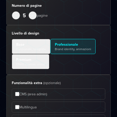
Numero di pagine
5
−
+
pagine
Livello di design
Base
Professionale
Funzionale, template
Brand identity, animazioni
Premium
Effetti custom, unico
Funzionalità extra
(opzionale)
CMS (area admin)
Multilingua