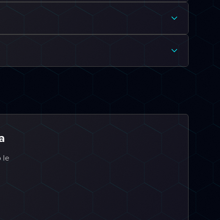
a
 le