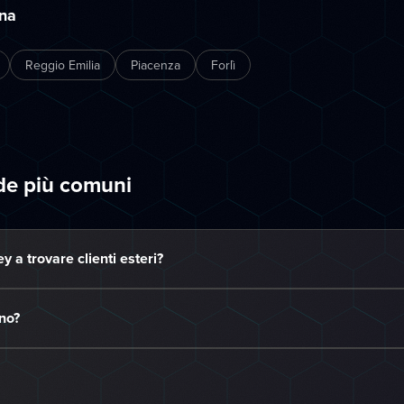
gna
Reggio Emilia
Piacenza
Forlì
de più comuni
 a trovare clienti esteri?
no?