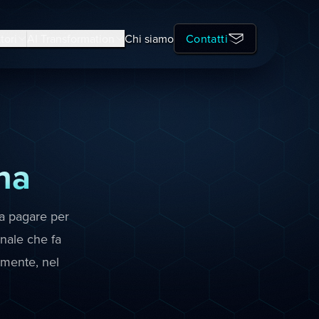
tori
AI Transformation
Chi siamo
Contatti
na
a pagare per
anale che fa
amente, nel