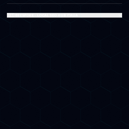
🇮🇹 BEESPOKE - LOCAL SEO HUB ITALIA