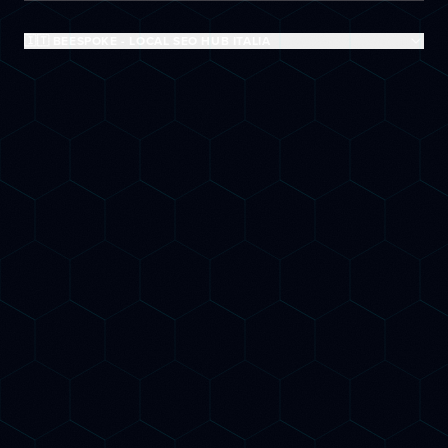
🇮🇹 BEESPOKE - LOCAL SEO HUB ITALIA