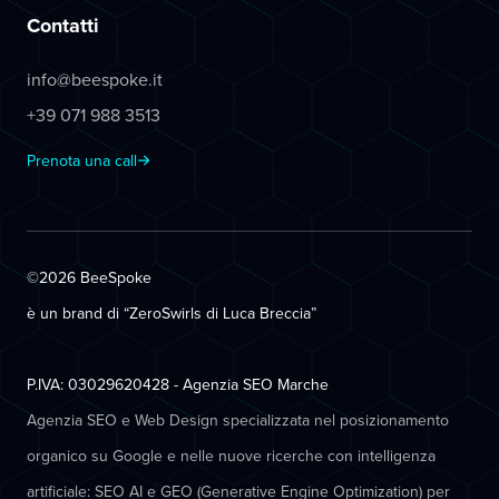
Contatti
info@beespoke.it
+39 071 988 3513
Prenota una call
©2026 BeeSpoke
è un brand di “ZeroSwirls di
Luca Breccia
”
P.IVA: 03029620428 - Agenzia SEO Marche
Agenzia SEO e Web Design specializzata nel posizionamento
organico su Google e nelle nuove ricerche con intelligenza
artificiale: SEO AI e GEO (Generative Engine Optimization) per