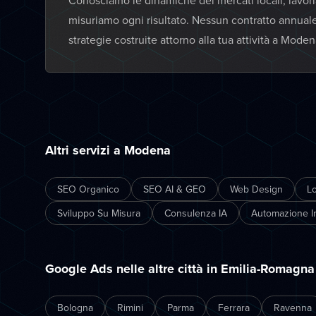
Conosciamo le dinamiche dei mercati locali, lavor
misuriamo ogni risultato. Nessun contratto annual
strategie costruite attorno alla tua attività a Moden
Altri servizi a Modena
SEO Organico
SEO AI & GEO
Web Design
L
Sviluppo Su Misura
Consulenza IA
Automazione In
Google Ads nelle altre città in Emilia-Romagna
Bologna
Rimini
Parma
Ferrara
Ravenna