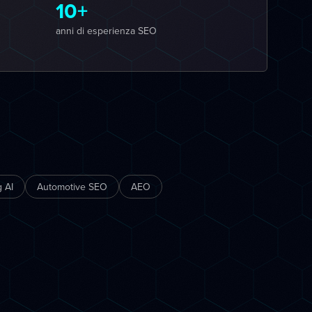
10+
anni di esperienza SEO
 AI
Automotive SEO
AEO