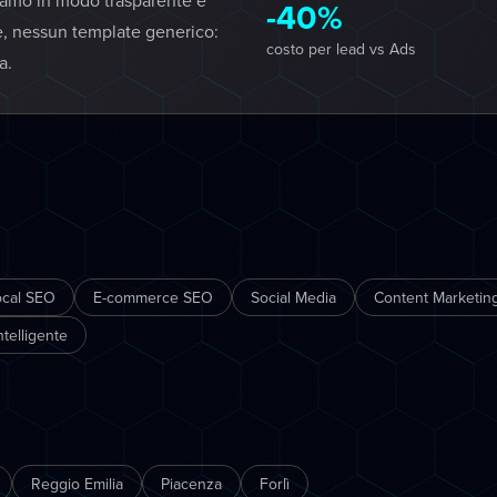
iamo in modo trasparente e
-40%
e, nessun template generico:
costo per lead vs Ads
a.
ocal SEO
E-commerce SEO
Social Media
Content Marketing
telligente
Reggio Emilia
Piacenza
Forlì