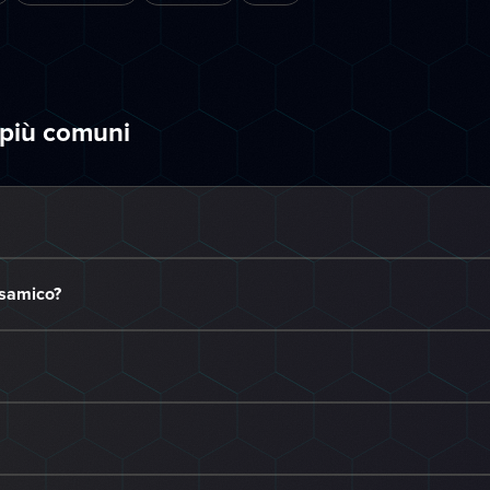
 più comuni
lsamico?