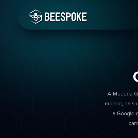
A Modena Goo
mondo, da sub
a Google q
cam