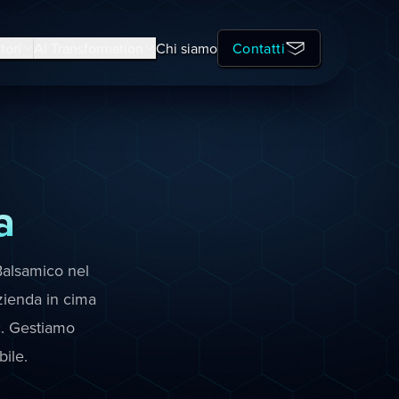
tori
AI Transformation
Chi siamo
Contatti
a
Balsamico nel
zienda in cima
c. Gestiamo
ile.