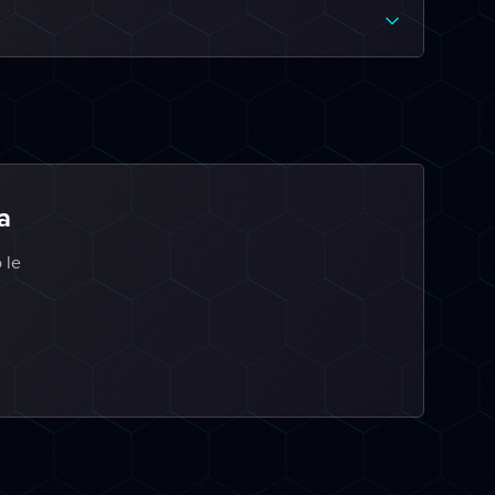
a
 le