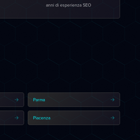
anni di esperienza SEO
Parma
Piacenza