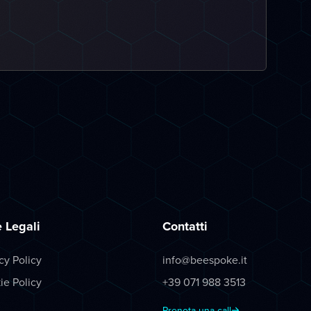
 Legali
Contatti
cy Policy
info@beespoke.it
ie Policy
+39 071 988 3513
Prenota una call