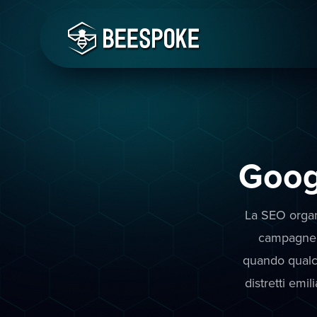
Goog
La SEO organi
campagne 
quando qualcun
distretti em