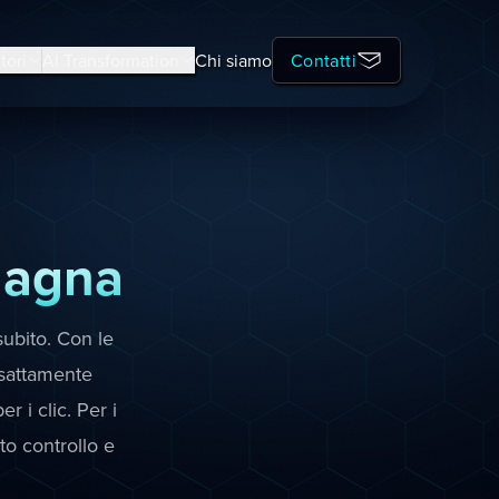
tori
AI Transformation
Chi siamo
Contatti
magna
subito. Con le
sattamente
r i clic. Per i
o controllo e