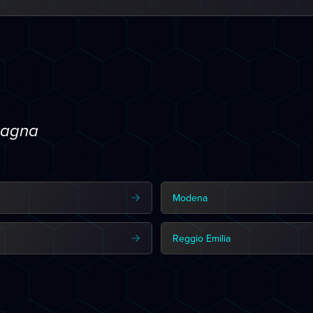
omagna
Modena
Reggio Emilia