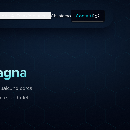
tori
AI Transformation
Chi siamo
Contatti
agna
qualcuno cerca
ante, un hotel o