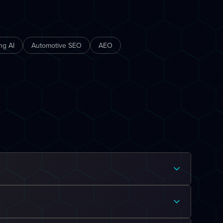
ng AI
Automotive SEO
AEO