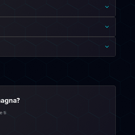
magna?
e ti