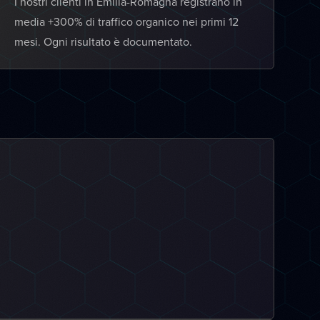
I nostri clienti in Emilia-Romagna registrano in
media +300% di traffico organico nei primi 12
mesi. Ogni risultato è documentato.