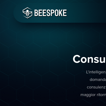
Consu
L'intellige
domanda 
consulenza
maggior ritor