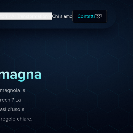
tori
AI Transformation
Chi siamo
Contatti
omagna
romagnola la
rechi? La
asi d'uso a
regole chiare.