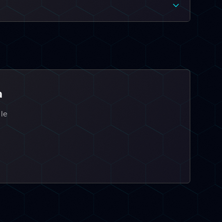
a
 le