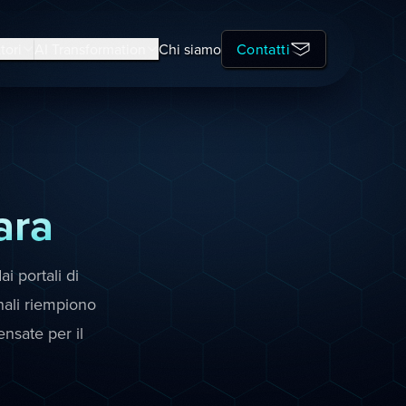
tori
AI Transformation
Chi siamo
Contatti
ara
i portali di
nali riempiono
nsate per il