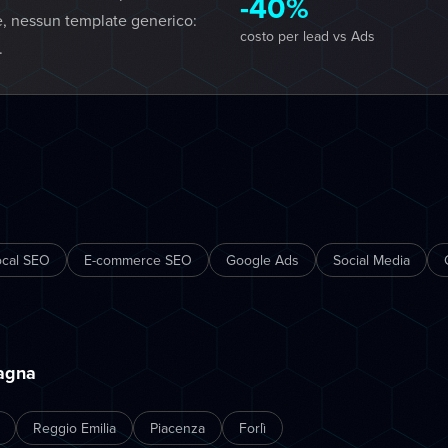
-40%
e, nessun template generico:
costo per lead vs Ads
.
ocal SEO
E-commerce SEO
Google Ads
Social Media
magna
Reggio Emilia
Piacenza
Forlì