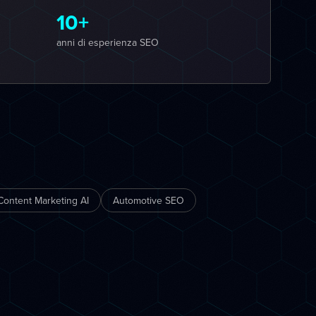
10+
anni di esperienza SEO
Content Marketing AI
Automotive SEO