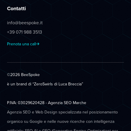
Contatti
info@beespoke.it
+39 071 988 3513
Prenota una call
©2026 BeeSpoke
è un brand di “ZeroSwirls di
Luca Breccia
”
P.IVA: 03029620428 - Agenzia SEO Marche
Agenzia SEO e Web Design specializzata nel posizionamento
organico su Google e nelle nuove ricerche con intelligenza
artificiale: SEO AI e GEO (Generative Engine Optimization) per