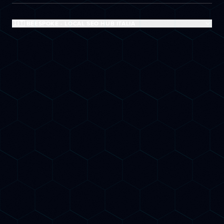
🇮🇹 BEESPOKE - LOCAL SEO HUB ITALIA