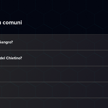
ù comuni
 Sangro?
del Chietino?