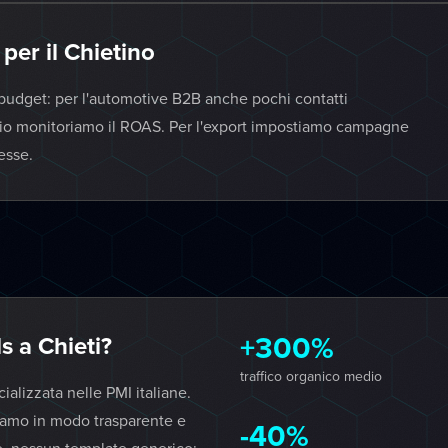
per il Chietino
l budget: per l'automotive B2B anche pochi contatti
e olio monitoriamo il ROAS. Per l'export impostiamo campagne
esse.
+300%
 a Chieti?
traffico organico medio
lizzata nelle PMI italiane.
iamo in modo trasparente e
-40%