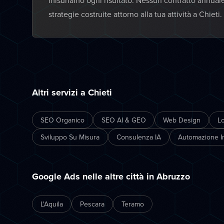
misuriamo ogni risultato. Nessun contratto annual
strategie costruite attorno alla tua attività a Chieti.
Altri servizi a Chieti
SEO Organico
SEO AI & GEO
Web Design
L
Sviluppo Su Misura
Consulenza IA
Automazione In
Google Ads nelle altre città in Abruzzo
L'Aquila
Pescara
Teramo