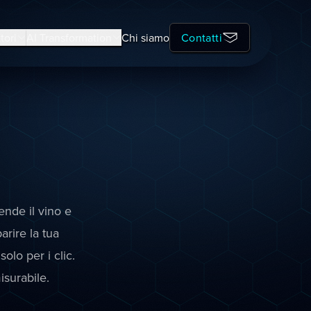
tori
AI Transformation
Chi siamo
Contatti
ende il vino e
arire la tua
lo per i clic.
surabile.