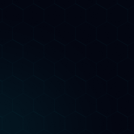
ChatGPT, Gemini e Claude, quali
R
contenuti vengono citati dai LLM. Un
p
e
vantaggio competitivo che ancora
p
pochi agenzie offrono in Italia.
Piani di Consulenza
dal piano giusto per t
Inizia