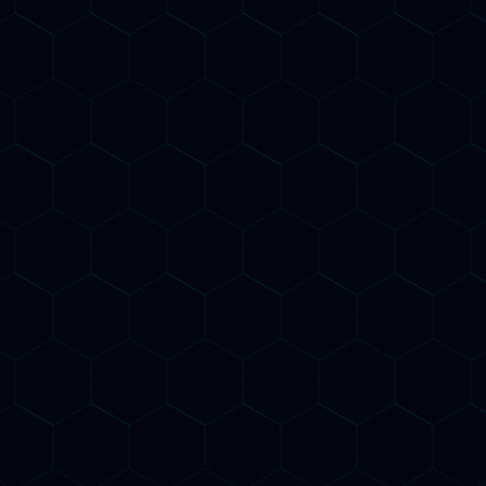
eport mensili con insight actionable
er migliorare progressivamente la tua
resenza nell'AI Search.
e