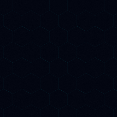
EO / AIO Optimization
 rendiamo visibile nelle risposte di
hatGPT, Gemini, Perplexity e Claude.
ttimizziamo autorevolezza, citabilità e
truttura dei contenuti per il Generative
ngine Optimization e l'AI Overview di
oogle.
onitoraggio Citazioni AI
onitoriamo quanto spesso e in che
odo la tua azienda viene citata da
hatGPT, Gemini, Perplexity e Claude.