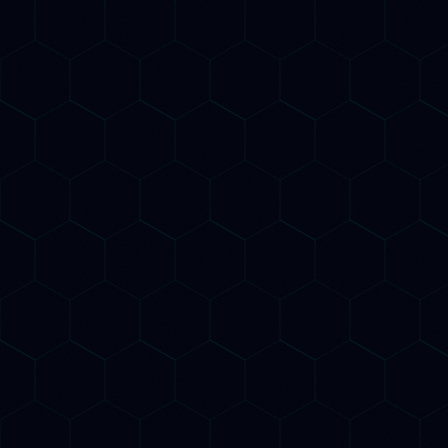
AI Keyword Research
Identifichiamo le parole chiave più
profittevoli con analisi AI predittiva.
Scopriamo le query che i tuoi potenzia
clienti fanno su Google e sui motori A
prima ancora che i trend esplodano.
Structured Data per AI
Implementiamo dati strutturati
Schema.org avanzati per aiutare i
crawler AI a comprendere la tua