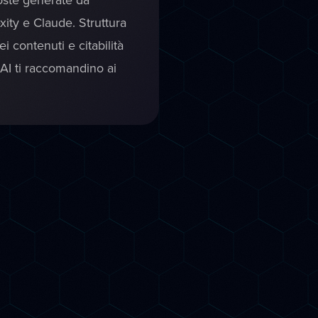
ity e Claude. Struttura
i contenuti e citabilità
i AI ti raccomandino ai
e