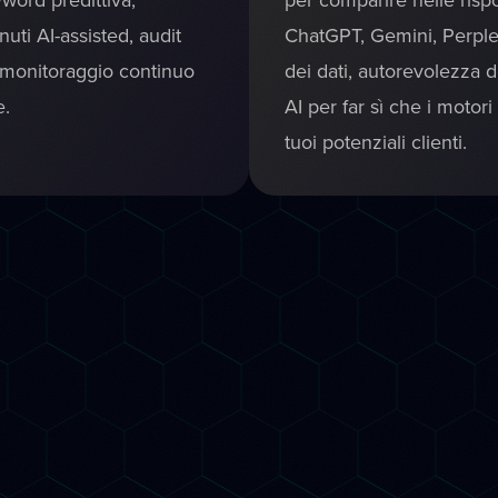
uti AI-assisted, audit
ChatGPT, Gemini, Perplex
 monitoraggio continuo
dei dati, autorevolezza de
e.
AI per far sì che i motor
tuoi potenziali clienti.
Servizi
Come ti aiutiamo a
Crescer