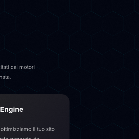
tati dai motori
nata.
 Engine
ottimizziamo il tuo sito
oste generate da