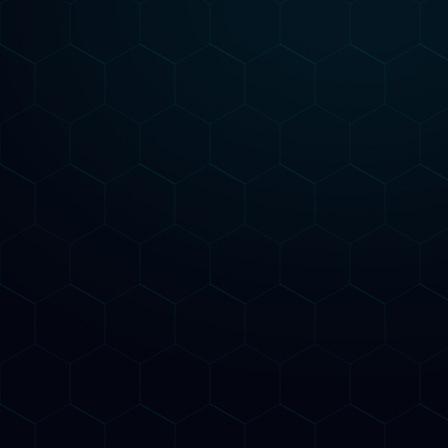
Nessun
Starter
Per chi vuole capire dove si trova e cosa
fare
Audit SEO AI completo del sito
Analisi keyword AI per il tuo setto
Verifica presenza su ChatGPT,
Gemini e Claude
Road map strategica personalizza
1 pagina ottimizzata per GEO