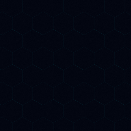
AI Content Optimization
G
Contenuti ottimizzati per Google E per i
Ti
motori AI generativi. Scriviamo e
C
li
ottimizziamo testi che Google indicizza
O
I
in prima pagina e che ChatGPT, Gemini
s
e Claude citano come fonte autorevole
E
nelle loro risposte.
G
Competitor AI Analysis
M
Analizziamo come i tuoi concorrenti si
M
posizionano nella AI Search: quali
m
query li portano nelle risposte di
C