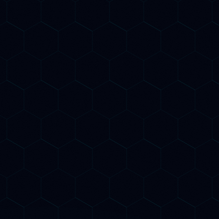
ltati e
o
 chi vuole la copertura totale SEO AI &
O
Tutto del piano Growth
Link building authority per GEO
Dashboard real-time visibilità AI
Call strategica mensile + report
dettagliato
Competitor AI tracking continuo