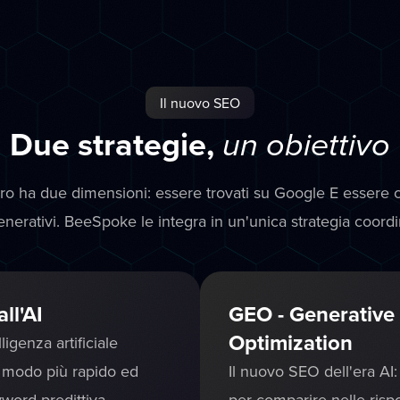
Il nuovo SEO
Due strategie,
un obiettivo
uro ha due dimensioni: essere trovati su Google E essere ci
enerativi. BeeSpoke le integra in un'unica strategia coordi
ll'AI
GEO - Generative
Optimization
igenza artificiale
n modo più rapido ed
Il nuovo SEO dell'era AI: 
yword predittiva,
per comparire nelle risp