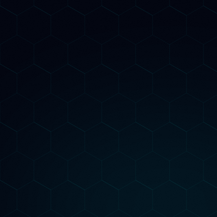
azienda, i tuoi prodotti e servizi. Il
markup corretto è fondamentale per
comparire nelle AI Overview di Googl
e nelle risposte dei LLM.