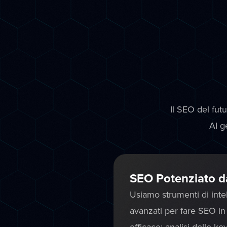
Il SEO del fut
AI g
SEO Potenziato da
Usiamo strumenti di intell
avanzati per fare SEO i
efficace: analisi delle ke