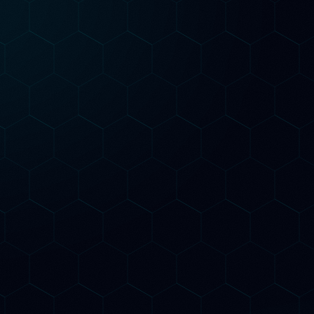
 contratto annuale. Puoi iniziare in piccolo, valutare i risu
scalare quando sei pronto.
Pr
Più popolare
Growth
Per
GE
Per chi vuole risultati concreti in 90 giorni
Tutto del piano Starter
re
Ottimizzazione SEO tecnica on-
page completa
3 contenuti AI-ottimizzati al mese
ta
Monitoraggio citazioni AI mensile
Structured data Schema.org
avanzato