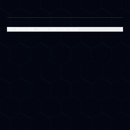
🇮🇹 BEESPOKE - LOCAL SEO HUB ITALIA