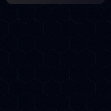
GEO / AIO Optimization
Ti rendiamo visibile nelle risposte di ChatGPT,
Gemini, Perplexity e Claude. Ottimizziamo
autorevolezza, citabilità e struttura dei contenuti
per il Generative Engine Optimization e l'AI
Overview di Google.
Structured Data per AI
Implementiamo dati strutturati Schema.org
avanzati per aiutare i crawler AI a comprendere la
tua azienda, i tuoi prodotti e servizi. Il markup
corretto è fondamentale per comparire nelle AI