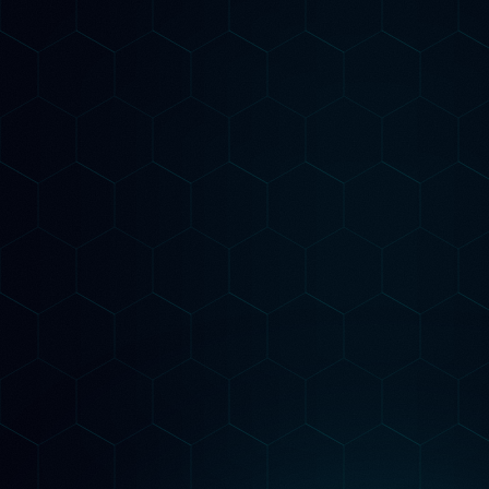
Come Lavoriamo
Il nostro metodo è
Misurabile
Audit AI-Powered
Analizziamo il tuo sito con strumenti AI
avanzati per identificare ogni opportunità di
posizionamento su Google e nei motori AI
generativi.