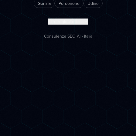
Gorizia
Pordenone
Udine
Altre regioni d'Italia
Consulenza SEO AI - Italia
Inizia subito
Porta la tua azienda
nell'era AI
Prenota una call gratuita di 30 minuti. Ti
mostreremo esattamente come posizionarti