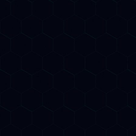
Overview di Google e nelle risposte dei LLM.
Competitor AI Analysis
Analizziamo come i tuoi concorrenti si
posizionano nella AI Search: quali query li portano
nelle risposte di ChatGPT, Gemini e Claude, quali
contenuti vengono citati dai LLM. Un vantaggio
competitivo che ancora pochi agenzie offrono in
Italia.
Monitoraggio Citazioni AI
Monitoriamo quanto spesso e in che modo la tua
azienda viene citata da ChatGPT, Gemini,