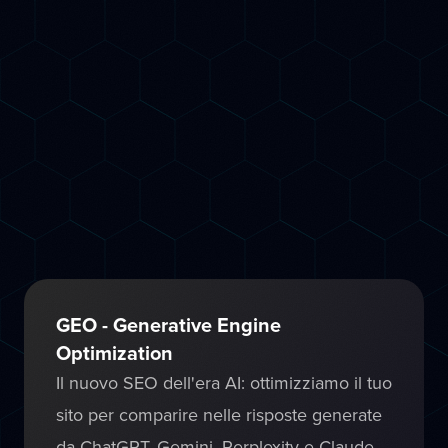
SEO Potenziato dall'AI
Usiamo strumenti di intelligenza artificiale
avanzati per fare SEO in modo più rapido
ed efficace: analisi delle keyword
predittiva, ottimizzazione dei contenuti AI-
assisted, audit tecnico automatizzato e
monitoraggio continuo delle posizioni su
Google.
GEO - Generative Engine
Optimization
Il nuovo SEO dell'era AI: ottimizziamo il tuo
sito per comparire nelle risposte generate
da ChatGPT, Gemini, Perplexity e Claude.