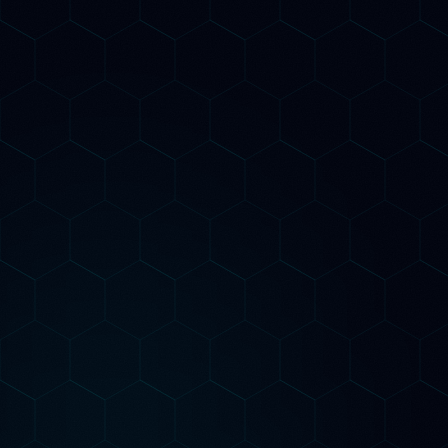
Perplexity e Claude. Report mensili con insight
actionable per migliorare progressivamente la tua
presenza nell'AI Search.
Piani di Consulenza
dal piano giusto per te
Inizia
Nessun contratto annuale. Puoi iniziare in piccolo,
valutare i risultati e scalare quando sei pronto.