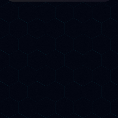
Il nuovo SEO
Due strategie,
un obiettivo
Il SEO del futuro ha due dimensioni: essere trovati
su Google E essere citati dai motori AI generativi.
BeeSpoke le integra in un'unica strategia
coordinata.