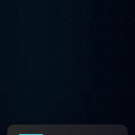
Starter
Per chi vuole capire dove si trova e cosa fare
Audit SEO AI completo del sito
Analisi keyword AI per il tuo settore
Verifica presenza su ChatGPT, Gemini e
Claude
Road map strategica personalizzata
1 pagina ottimizzata per GEO
Inizia da qui