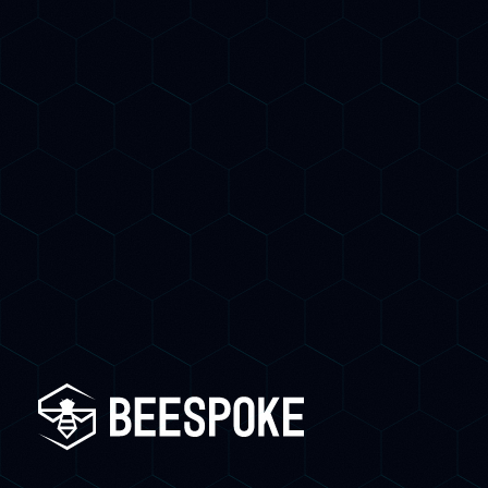
su Google E sui motori AI e quante
opportunità stai perdendo oggi.
Prenota una Call Gratuita