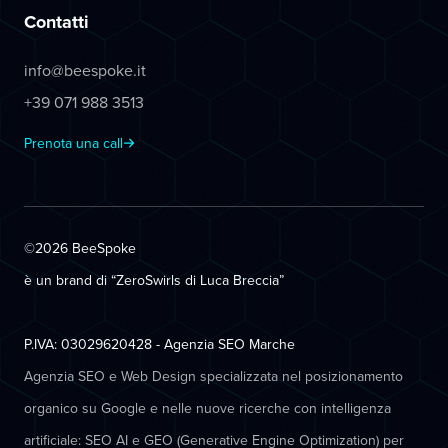
Contatti
info@beespoke.it
+39 071 988 3513
Prenota una call
©2026 BeeSpoke
è un brand di “ZeroSwirls di
Luca Breccia
”
P.IVA: 03029620428 - Agenzia SEO Marche
Agenzia SEO e Web Design specializzata nel posizionamento
organico su Google e nelle nuove ricerche con intelligenza
artificiale: SEO AI e GEO (Generative Engine Optimization) per