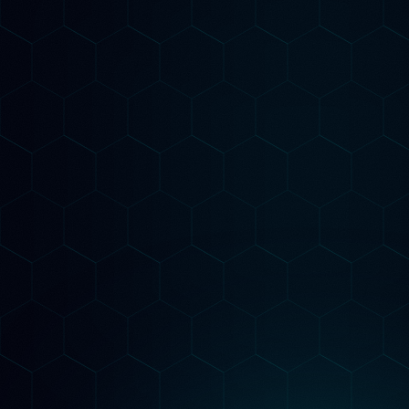
Il nostro metodo è
Misurabile
Audit AI-Powered
Analizziamo il tuo sito con strumenti AI
avanzati per identificare ogni opportunità di
posizionamento su Google e nei motori AI
generativi.