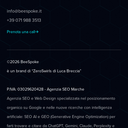
info@beespoke.it
+39 071 988 3513
Prenota una call
©2026 BeeSpoke
è un brand di “ZeroSwirls di
Luca Breccia
”
P.IVA: 03029620428 - Agenzia SEO Marche
Agenzia SEO e Web Design specializzata nel posizionamento
organico su Google e nelle nuove ricerche con intelligenza
artificiale: SEO AI e GEO (Generative Engine Optimization) per
farti trovare e citare da ChatGPT, Gemini, Claude, Perplexity e