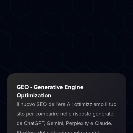
Usiamo strumenti di intelligenza artificiale
avanzati per fare SEO in modo più rapido
ed efficace: analisi delle keyword
predittiva, ottimizzazione dei contenuti AI-
assisted, audit tecnico automatizzato e
monitoraggio continuo delle posizioni su
Google.
GEO - Generative Engine
Optimization
Il nuovo SEO dell'era AI: ottimizziamo il tuo
sito per comparire nelle risposte generate
da ChatGPT, Gemini, Perplexity e Claude.
Struttura dei dati, autorevolezza dei