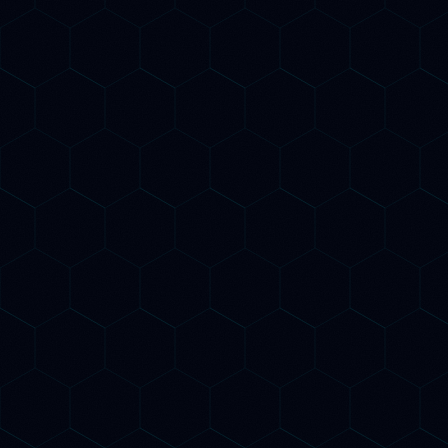
Il nuovo SEO
Due strategie,
un obiettivo
Il SEO del futuro ha due dimensioni: essere trovati
su Google E essere citati dai motori AI generativi.
BeeSpoke le integra in un'unica strategia
coordinata.
SEO Potenziato dall'AI