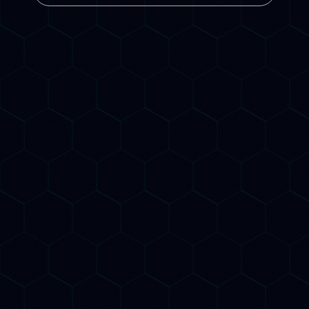
Esperti di SEO tradizionale E AI
Search
Ottimizzazione Google + ChatGPT
+ Gemini + Claude
Report mensile con monitoraggio
AI citation
Nessun contratto a lungo termine