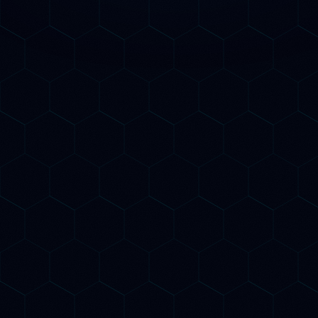
Consulenza SEO AI per le
aziende di Gorizia
Gorizia, città transfrontaliera con Nova
Gorica e recente Capitale Europea della
Cultura 2025, si trova in un momento
unico per sfruttare la visibilità digitale AI.
Le imprese goriziane che intercettano le
ricerche internazionali su ChatGPT, Gemini
e Claude legate alla cultura, al turismo e
alle eccellenze del Collio vitivinicolo hanno
un'opportunità irripetibile.