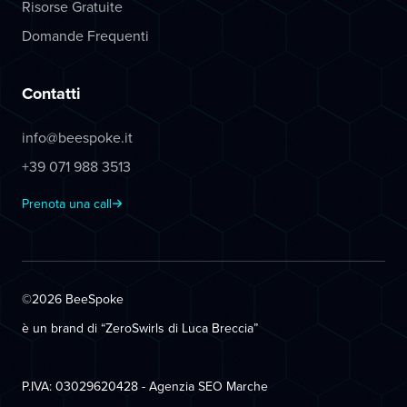
Risorse Gratuite
Domande Frequenti
Contatti
info@beespoke.it
+39 071 988 3513
Prenota una call
©2026 BeeSpoke
è un brand di “ZeroSwirls di
Luca Breccia
”
P.IVA: 03029620428 - Agenzia SEO Marche