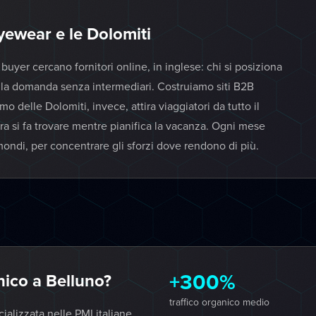
yewear e le Dolomiti
uyer cercano fornitori online, in inglese: chi si posiziona
a la domanda senza intermediari. Costruiamo siti B2B
smo delle Dolomiti, invece, attira viaggiatori da tutto il
ra si fa trovare mentre pianifica la vacanza. Ogni mese
ondi, per concentrare gli sforzi dove rendono di più.
+300%
ico a Belluno?
traffico organico medio
lizzata nelle PMI italiane.