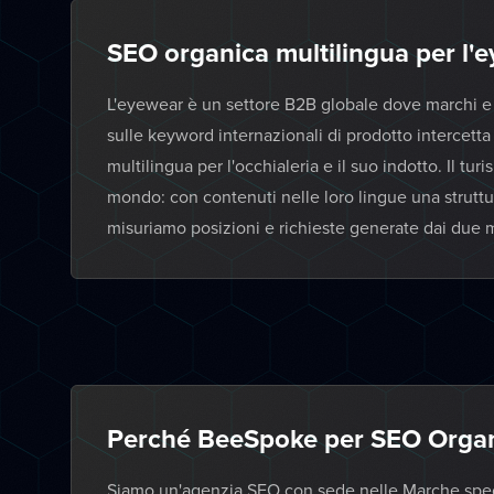
SEO organica multilingua per l'e
L'eyewear è un settore B2B globale dove marchi e b
sulle keyword internazionali di prodotto intercett
multilingua per l'occhialeria e il suo indotto. Il turi
mondo: con contenuti nelle loro lingue una struttu
misuriamo posizioni e richieste generate dai due m
Perché BeeSpoke per SEO Organ
Siamo un'agenzia SEO con sede nelle Marche specia