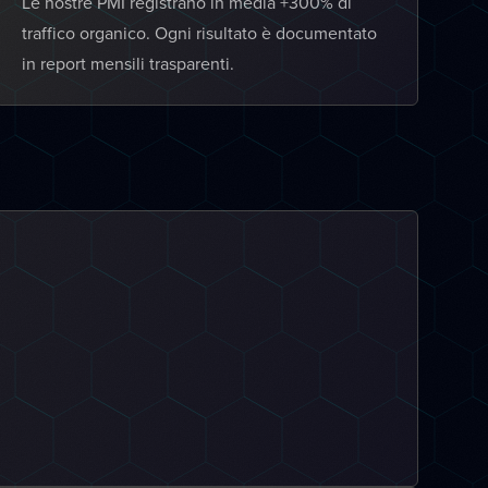
Le nostre PMI registrano in media +300% di
traffico organico. Ogni risultato è documentato
in report mensili trasparenti.