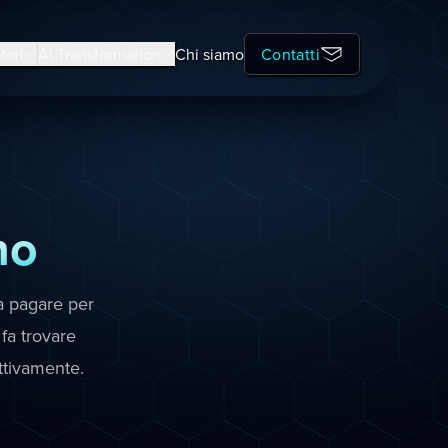
tori
AI Transformation
Chi siamo
Contatti
no
a pagare per
 fa trovare
ttivamente.