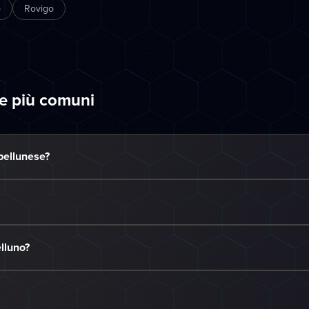
o
Rovigo
e più comuni
bellunese?
lluno?