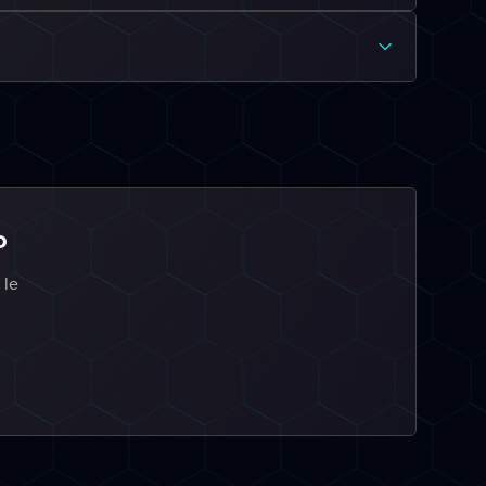
o
 le