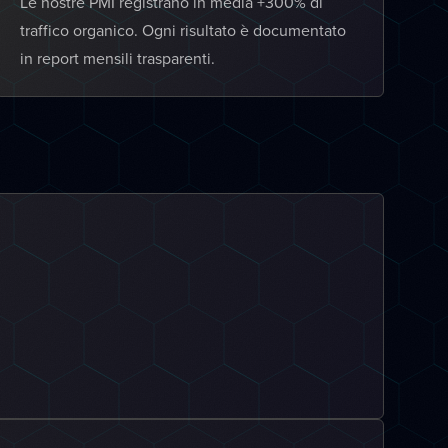
Le nostre PMI registrano in media +300% di
traffico organico. Ogni risultato è documentato
in report mensili trasparenti.