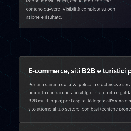
Report mensili chiari, con le metriche che
contano davvero. Visibilità completa su ogni
azione e risultato.
E-commerce, siti B2B e turistici
Per una cantina della Valpolicella o del Soave se
prodotto che raccontano vitigni e territorio e guidan
B2B multilingua; per l'ospitalità legata all'Arena e
sito attorno al tuo settore, con basi tecniche pron