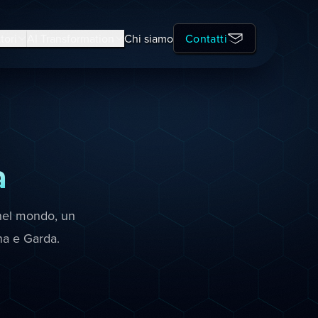
tori
AI Transformation
Chi siamo
Contatti
a
nel mondo, un
ena e Garda.