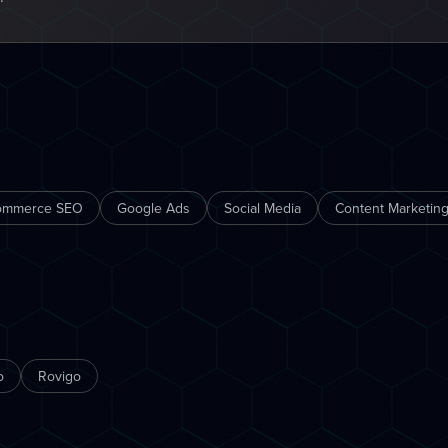
ommerce SEO
Google Ads
Social Media
Content Marketing
o
Rovigo