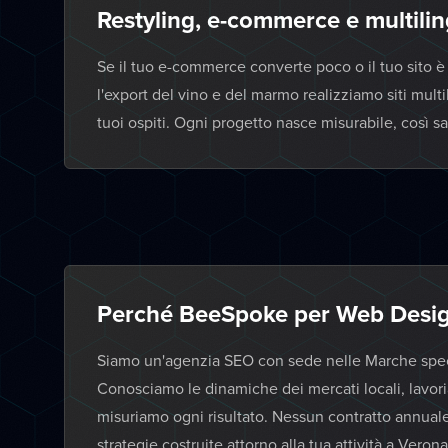
Restyling, e-commerce e multilin
Se il tuo e-commerce converte poco o il tuo sito è 
l'export del vino e del marmo realizziamo siti multil
tuoi ospiti. Ogni progetto nasce misurabile, così s
Perché BeeSpoke per Web Desig
Siamo un'agenzia SEO con sede nelle Marche specia
Conosciamo le dinamiche dei mercati locali, lavor
misuriamo ogni risultato. Nessun contratto annual
strategie costruite attorno alla tua attività a Verona