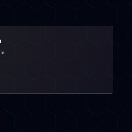
a
 le