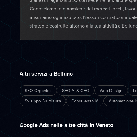
Siamo un'agenzia SEO con sede nelle Marche specia
Conosciamo le dinamiche dei mercati locali, lavor
misuriamo ogni risultato. Nessun contratto annual
strategie costruite attorno alla tua attività a Bellun
Altri servizi a Belluno
SEO Organico
SEO AI & GEO
Web Design
L
Sviluppo Su Misura
Consulenza IA
Automazione In
Google Ads nelle altre città in Veneto