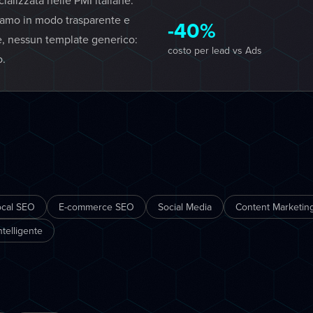
lizzata nelle PMI italiane.
iamo in modo trasparente e
-40%
e, nessun template generico:
costo per lead vs Ads
o.
ocal SEO
E-commerce SEO
Social Media
Content Marketing
telligente