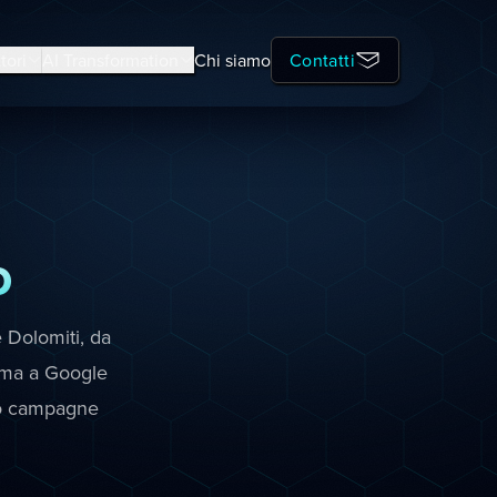
tori
AI Transformation
Chi siamo
Contatti
o
e Dolomiti, da
cima a Google
amo campagne