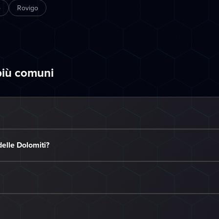
o
Rovigo
più comuni
elle Dolomiti?