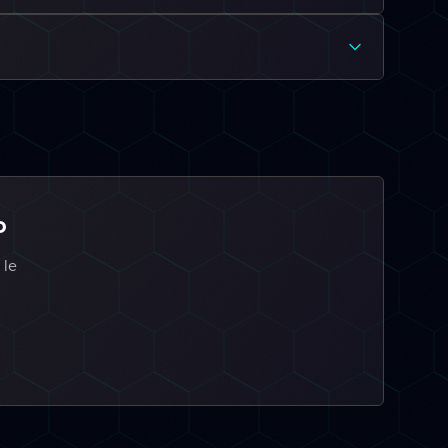
o
 le