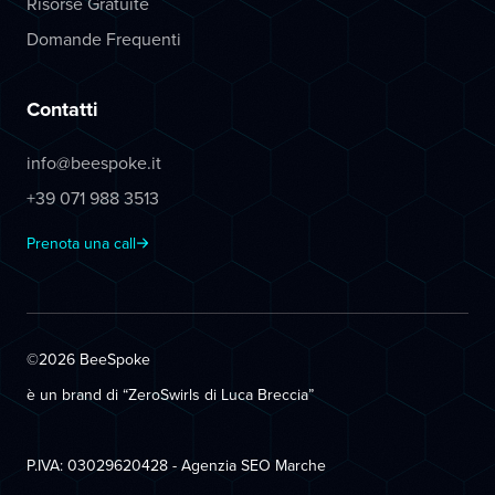
Risorse Gratuite
Domande Frequenti
Contatti
info@beespoke.it
+39 071 988 3513
Prenota una call
©2026 BeeSpoke
è un brand di “ZeroSwirls di
Luca Breccia
”
P.IVA: 03029620428 - Agenzia SEO Marche