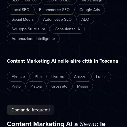
SEO Organico
SEO AI & GEO
Web Design
Local SEO
E-commerce SEO
Google Ads
Social Media
Automotive SEO
AEO
Sviluppo Su Misura
Consulenza IA
Automazione Intelligente
Content Marketing AI nelle altre città in Toscana
Firenze
Pisa
Livorno
Arezzo
Lucca
Prato
Pistoia
Grosseto
Massa
Domande frequenti
Content Marketing AI a
: le
Siena