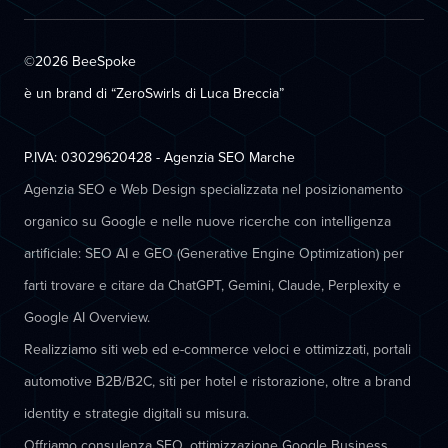
©2026 BeeSpoke
è un brand di “ZeroSwirls di
Luca Breccia
”
P.IVA: 03029620428 - Agenzia SEO Marche
Agenzia SEO e Web Design specializzata nel posizionamento
organico su Google e nelle nuove ricerche con intelligenza
artificiale: SEO AI e GEO (Generative Engine Optimization) per
farti trovare e citare da ChatGPT, Gemini, Claude, Perplexity e
Google AI Overview.
Realizziamo siti web ed e-commerce veloci e ottimizzati, portali
automotive B2B/B2C, siti per hotel e ristorazione, oltre a brand
identity e strategie digitali su misura.
Offriamo consulenza SEO, ottimizzazione Google Business