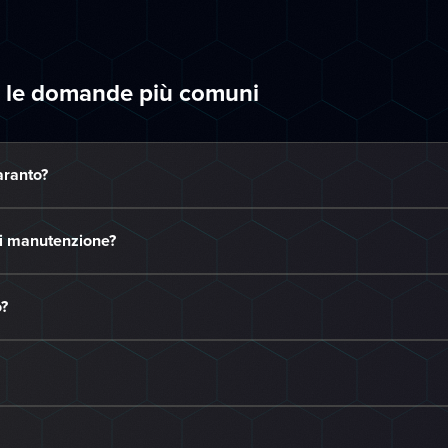
: le domande più comuni
aranto?
di manutenzione?
o?