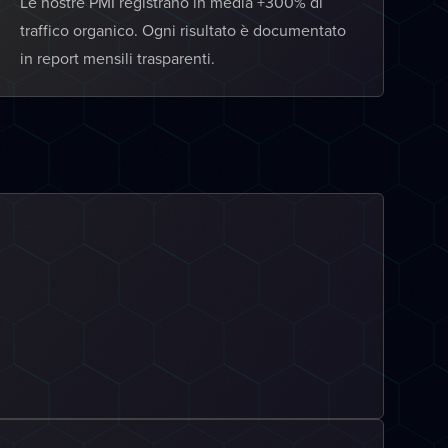
Le nostre PMI registrano in media +300% di
traffico organico. Ogni risultato è documentato
in report mensili trasparenti.