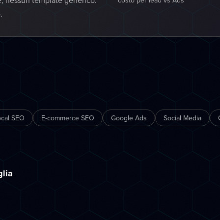
e, nessun template generico:
costo per lead vs Ads
.
ocal SEO
E-commerce SEO
Google Ads
Social Media
glia