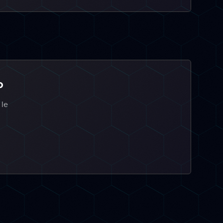
o
 le