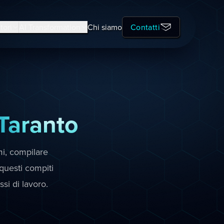
tori
AI Transformation
Chi siamo
Contatti
Taranto
mi, compilare
questi compiti
ssi di lavoro.