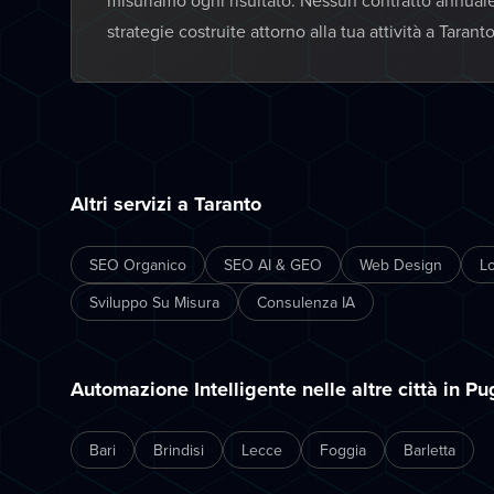
misuriamo ogni risultato. Nessun contratto annual
strategie costruite attorno alla tua attività a Taranto
Altri servizi a Taranto
SEO Organico
SEO AI & GEO
Web Design
L
Sviluppo Su Misura
Consulenza IA
Automazione Intelligente nelle altre città in Pu
Bari
Brindisi
Lecce
Foggia
Barletta