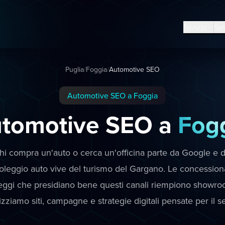
Servizi
Set
Puglia
/
Foggia
/
Automotive SEO
Automotive SEO a Foggia
tomotive SEO a
Fog
i compra un'auto o cerca un'officina parte da Google e da
noleggio auto vive del turismo del Gargano. Le concessionar
leggi che presidiano bene questi canali riempiono showr
lizziamo siti, campagne e strategie digitali pensate per il s