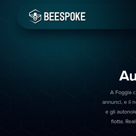
Au
A Foggia ch
annunci, e il 
e gli autono
flotta. Rea