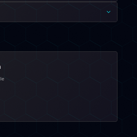
a
 le