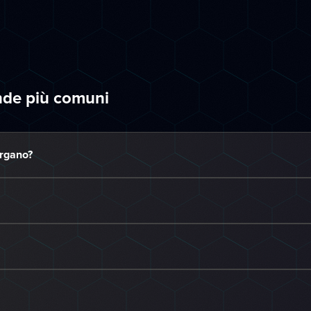
nde più comuni
argano?