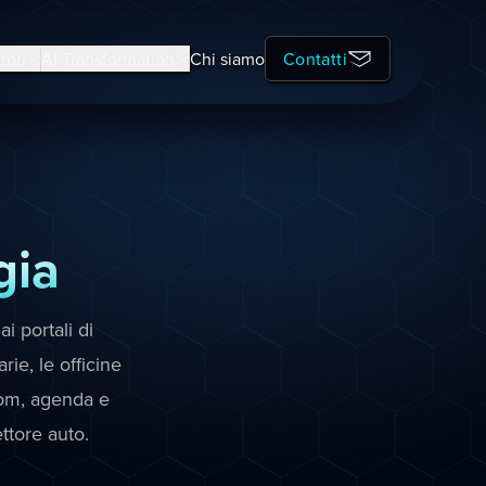
tori
AI Transformation
Chi siamo
Contatti
gia
i portali di
ie, le officine
oom, agenda e
ettore auto.