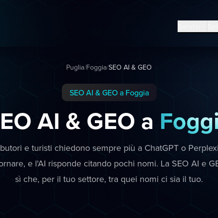
Servizi
Set
Puglia
/
Foggia
/
SEO AI & GEO
SEO AI & GEO a Foggia
EO AI & GEO a
Fogg
ibutori e turisti chiedono sempre più a ChatGPT o Perplex
rnare, e l'AI risponde citando pochi nomi. La SEO AI e G
sì che, per il tuo settore, tra quei nomi ci sia il tuo.