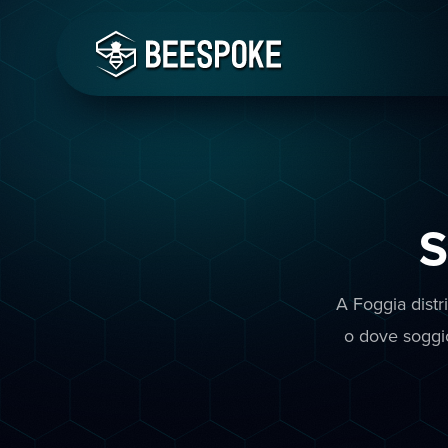
S
A Foggia distr
o dove soggio