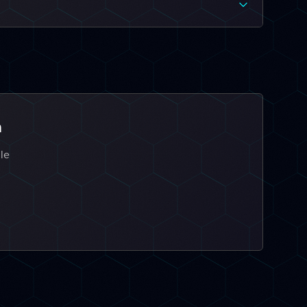
a
 le