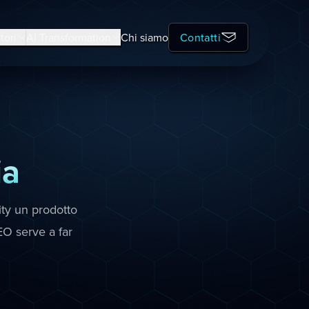
tori
AI Transformation
Chi siamo
Contatti
ia
ity un prodotto
EO serve a far