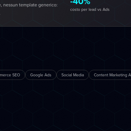
-40%
e, nessun template generico:
costo per lead vs Ads
.
merce SEO
Google Ads
Social Media
Content Marketing A