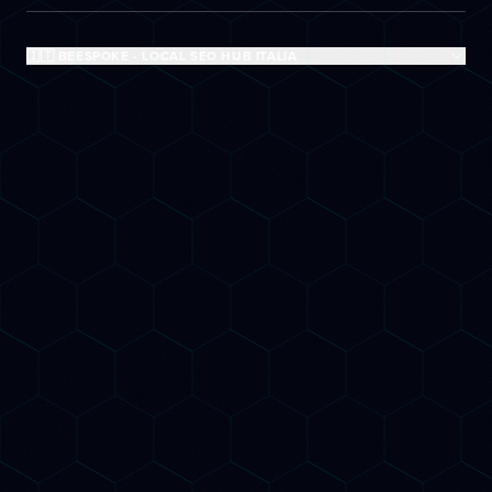
🇮🇹 BEESPOKE - LOCAL SEO HUB ITALIA