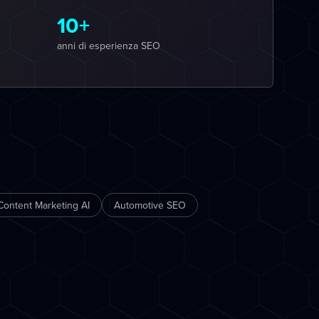
10+
anni di esperienza SEO
Content Marketing AI
Automotive SEO