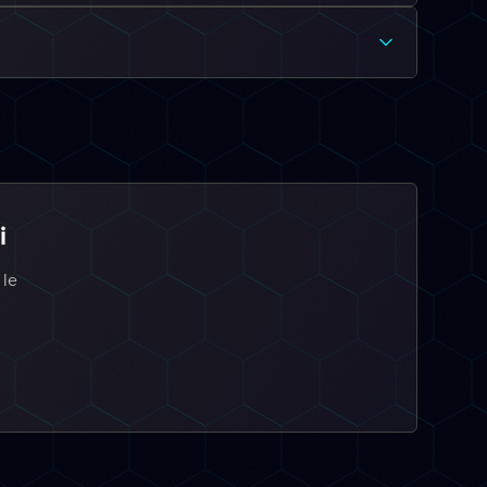
i
 le