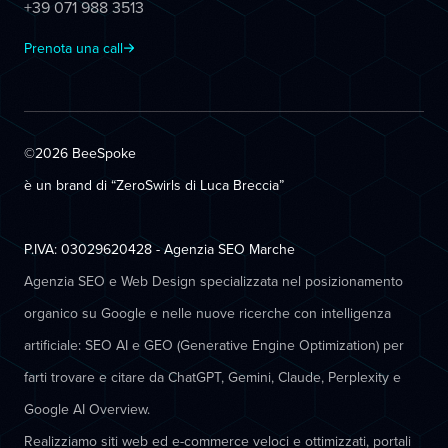
+39 071 988 3513
Prenota una call
©2026 BeeSpoke
è un brand di “ZeroSwirls di
Luca Breccia
”
P.IVA: 03029620428 - Agenzia SEO Marche
Agenzia SEO e Web Design specializzata nel posizionamento
organico su Google e nelle nuove ricerche con intelligenza
artificiale: SEO AI e GEO (Generative Engine Optimization) per
farti trovare e citare da ChatGPT, Gemini, Claude, Perplexity e
Google AI Overview.
Realizziamo siti web ed e-commerce veloci e ottimizzati, portali