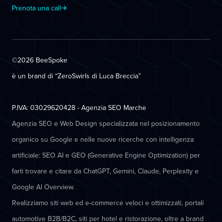
Prenota una call
©2026 BeeSpoke
è un brand di “ZeroSwirls di
Luca Breccia
”
P.IVA: 03029620428 - Agenzia SEO Marche
Agenzia SEO e Web Design specializzata nel posizionamento
organico su Google e nelle nuove ricerche con intelligenza
artificiale: SEO AI e GEO (Generative Engine Optimization) per
farti trovare e citare da ChatGPT, Gemini, Claude, Perplexity e
Google AI Overview.
Realizziamo siti web ed e-commerce veloci e ottimizzati, portali
automotive B2B/B2C, siti per hotel e ristorazione, oltre a brand