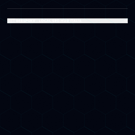
🇮🇹 BEESPOKE - LOCAL SEO HUB ITALIA