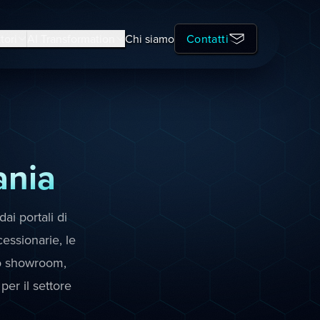
tori
AI Transformation
Chi siamo
Contatti
ania
ai portali di
essionarie, le
no showroom,
per il settore