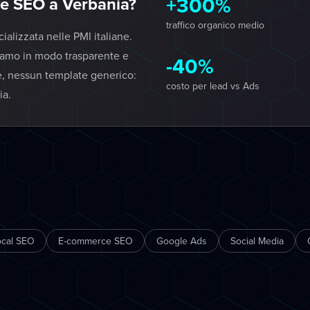
+300%
e SEO a Verbania?
traffico organico medio
lizzata nelle PMI italiane.
iamo in modo trasparente e
-40%
e, nessun template generico:
costo per lead vs Ads
ia.
ocal SEO
E-commerce SEO
Google Ads
Social Media