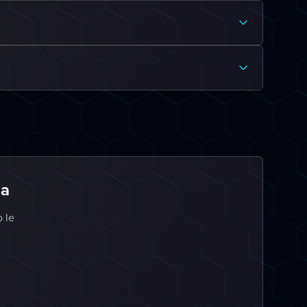
ia
o le