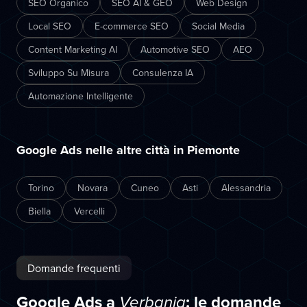
SEO Organico
SEO AI & GEO
Web Design
Local SEO
E-commerce SEO
Social Media
Content Marketing AI
Automotive SEO
AEO
Sviluppo Su Misura
Consulenza IA
Automazione Intelligente
Google Ads nelle altre città in Piemonte
Torino
Novara
Cuneo
Asti
Alessandria
Biella
Vercelli
Domande frequenti
Google Ads a
: le domande
Verbania