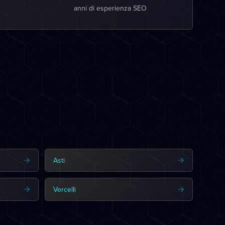
anni di esperienza SEO
Asti
Vercelli