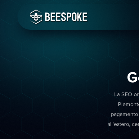
G
La SEO org
Piemonte
pagamento l
all'estero, c