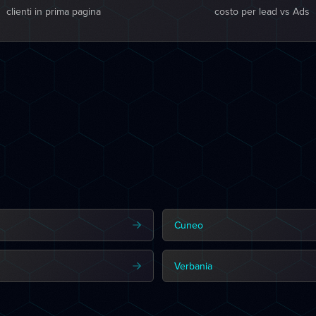
clienti in prima pagina
costo per lead vs Ads
Cuneo
Verbania