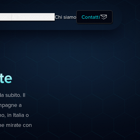
tori
AI Transformation
Chi siamo
Contatti
te
 subito. Il
ampagne a
 in Italia o
gne mirate con