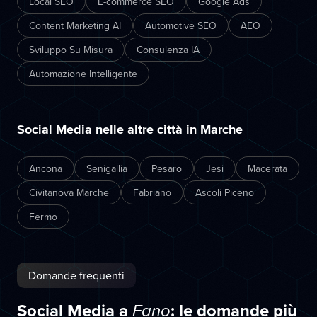
Local SEO
E-commerce SEO
Google Ads
Content Marketing AI
Automotive SEO
AEO
Sviluppo Su Misura
Consulenza IA
Automazione Intelligente
Social Media nelle altre città in Marche
Ancona
Senigallia
Pesaro
Jesi
Macerata
Civitanova Marche
Fabriano
Ascoli Piceno
Fermo
Domande frequenti
Social Media a
: le domande più
Fano