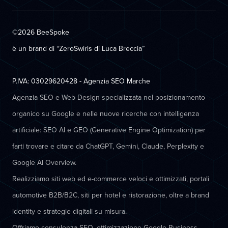
©2026 BeeSpoke
è un brand di “ZeroSwirls di
Luca Breccia
”
P.IVA: 03029620428 - Agenzia SEO Marche
Agenzia SEO e Web Design specializzata nel posizionamento
organico su Google e nelle nuove ricerche con intelligenza
artificiale: SEO AI e GEO (Generative Engine Optimization) per
farti trovare e citare da ChatGPT, Gemini, Claude, Perplexity e
Google AI Overview.
Realizziamo siti web ed e-commerce veloci e ottimizzati, portali
automotive B2B/B2C, siti per hotel e ristorazione, oltre a brand
identity e strategie digitali su misura.
Offriamo consulenza SEO, ottimizzazione Google Business