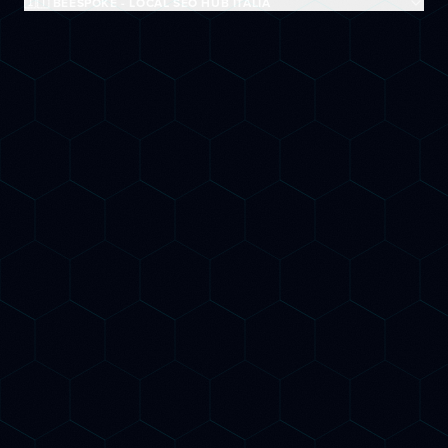
🇮🇹 BEESPOKE - LOCAL SEO HUB ITALIA