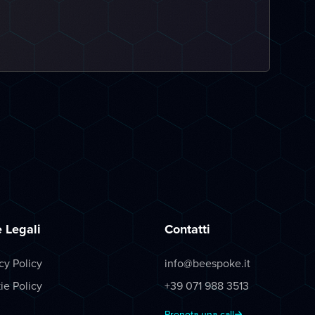
 Legali
Contatti
cy Policy
info@beespoke.it
ie Policy
+39 071 988 3513
Prenota una call