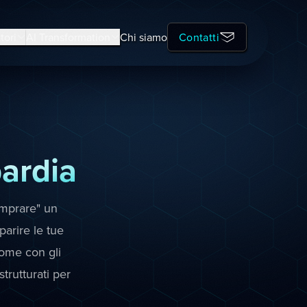
tori
AI Transformation
Chi siamo
Contatti
ardia
comprare" un
arire le tue
come con gli
trutturati per