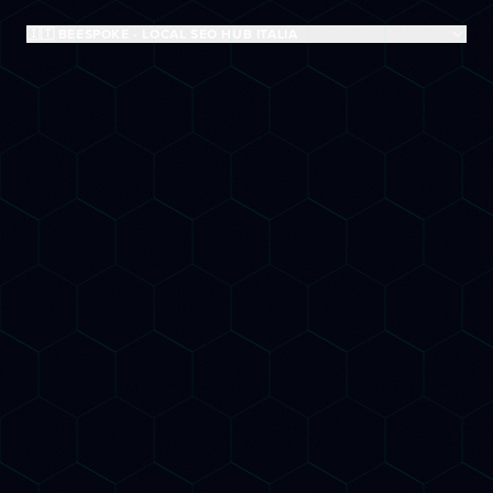
🇮🇹 BEESPOKE - LOCAL SEO HUB ITALIA