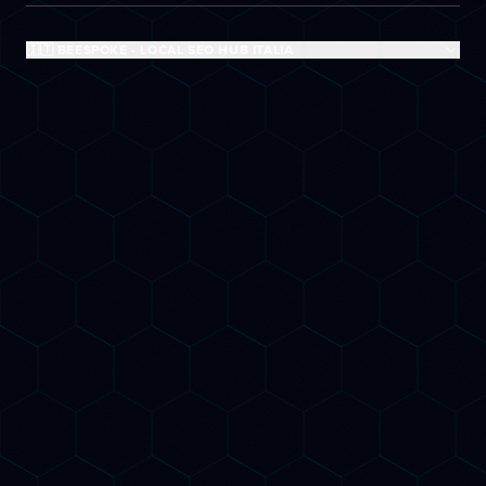
🇮🇹 BEESPOKE - LOCAL SEO HUB ITALIA