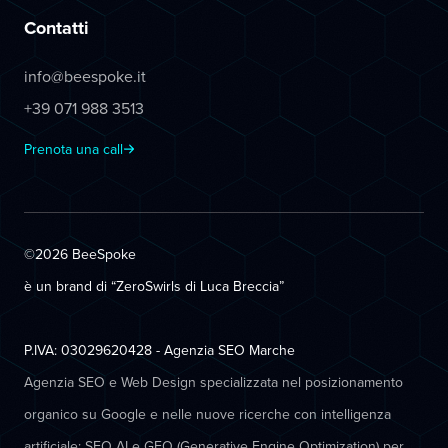
Contatti
info@beespoke.it
+39 071 988 3513
Prenota una call
©2026 BeeSpoke
è un brand di “ZeroSwirls di
Luca Breccia
”
P.IVA: 03029620428 - Agenzia SEO Marche
Agenzia SEO e Web Design specializzata nel posizionamento
organico su Google e nelle nuove ricerche con intelligenza
artificiale: SEO AI e GEO (Generative Engine Optimization) per