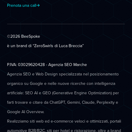
Prenota una call
©2026 BeeSpoke
è un brand di “ZeroSwirls di
Luca Breccia
”
P.IVA: 03029620428 - Agenzia SEO Marche
Agenzia SEO e Web Design specializzata nel posizionamento
organico su Google e nelle nuove ricerche con intelligenza
artificiale: SEO AI e GEO (Generative Engine Optimization) per
farti trovare e citare da ChatGPT, Gemini, Claude, Perplexity e
Google AI Overview.
Realizziamo siti web ed e-commerce veloci e ottimizzati, portali
automotive B2B/B2C, siti per hotel e ristorazione, oltre a brand