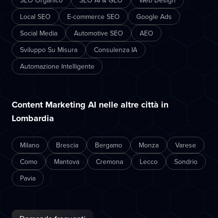
SEO Organico
SEO AI & GEO
Web Design
Local SEO
E-commerce SEO
Google Ads
Social Media
Automotive SEO
AEO
Sviluppo Su Misura
Consulenza IA
Automazione Intelligente
Content Marketing AI nelle altre città in
Lombardia
Milano
Brescia
Bergamo
Monza
Varese
Como
Mantova
Cremona
Lecco
Sondrio
Pavia