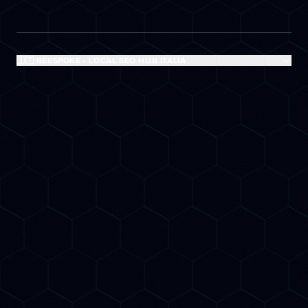
🇮🇹 BEESPOKE - LOCAL SEO HUB ITALIA