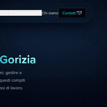
tori
AI Transformation
Chi siamo
Contatti
Gorizia
i, gestire a
uesti compiti
ssi di lavoro.