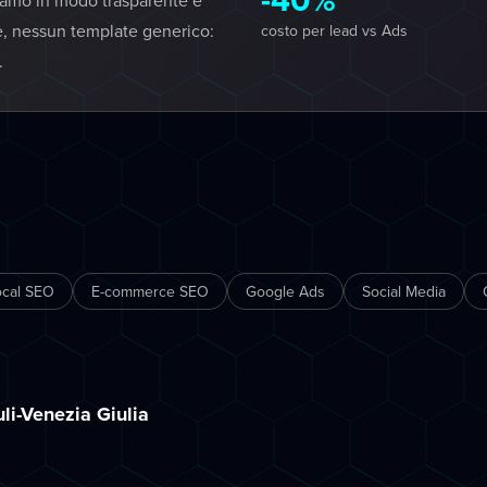
iamo in modo trasparente e
e, nessun template generico:
costo per lead vs Ads
.
ocal SEO
E-commerce SEO
Google Ads
Social Media
uli-Venezia Giulia