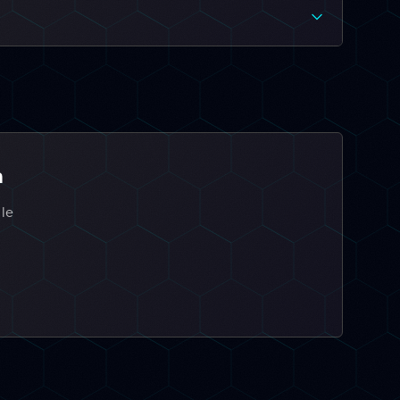
a
 le