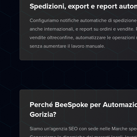
Spedizioni, export e report autom
Configuriamo notifiche automatiche di spedizione, 
anche internazionali, e report su ordini e vendite. 
vendite oltreconfine, automatizzare le operazioni ri
senza aumentare il lavoro manuale.
Perché BeeSpoke per Automazion
Gorizia?
Siamo un'agenzia SEO con sede nelle Marche specia