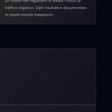
Le nostre PMI registrano in media +300% di
traffico organico. Ogni risultato è documentato
in report mensili trasparenti.