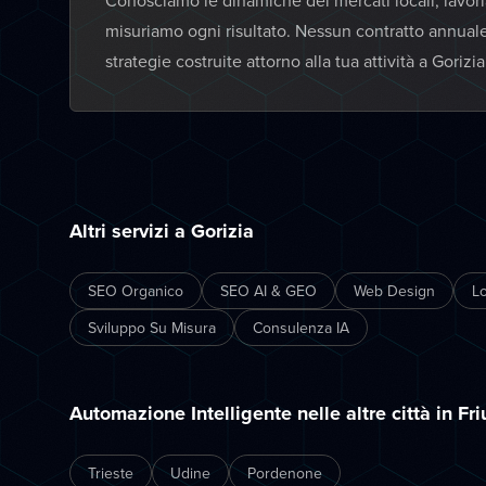
Conosciamo le dinamiche dei mercati locali, lavor
misuriamo ogni risultato. Nessun contratto annual
strategie costruite attorno alla tua attività a Gorizia
Altri servizi a Gorizia
SEO Organico
SEO AI & GEO
Web Design
L
Sviluppo Su Misura
Consulenza IA
Automazione Intelligente nelle altre città in Fri
Trieste
Udine
Pordenone